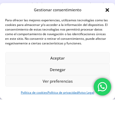
según tu nivel. El pilates en suelo se apoya en el peso de
Gestionar consentimiento
tu propio cuerpo y pequeño material. En nuestro centro
de Las Rozas trabajamos sobre todo el pilates en
Para ofrecer las mejores experiencias, utilizamos tecnologías como las
máquina porque nos da más control para adaptar cada
cookies para almacenar y/o acceder a la información del dispositivo. El
consentimiento de estas tecnologías nos permitirá procesar datos
sesión a tu postura y a tus objetivos, tanto si empiezas
como el comportamiento de navegación o las identificaciones únicas
de cero como si ya tienes recorrido.
en este sitio. No consentir o retirar el consentimiento, puede afectar
negativamente a ciertas características y funciones.
¿ES SEGURO HACER PILATES DURANTE EL
EMBARAZO?
Aceptar
¿CADA CUÁNTO DEBERÍA VENIR A LAS CLASES DE
Denegar
PILATES PARA NOTAR RESULTADOS?
Ver preferencias
¿NECESITO ALGO ESPECIAL PARA MI PRIMERA
CLASE DE PILATES?
Política de cookies
Política de privacidad
Aviso Legal
¿EL PILATES AYUDA CON EL DOLOR DE ESPALDA
Y LAS MOLESTIAS POSTURALES?